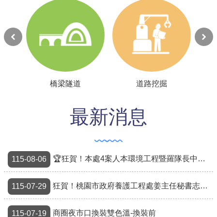
公共工程
回首頁
網站導覽
市政信箱
常見問答
最新消息
桃園市政府
隱私權政策
🏆狂賀！本處4案人本環境工程暨羅隊長中森榮獲2026年馬路好行計畫肯定！🏆
網站安全政策
115-08-06
政府網站資料開放宣告
狂賀！桃園市政府養護工程處姜主任秘書志男榮獲「桃園市 115 年模範公務人員」！
115-07-29
商圈夜市口換裝雙色溫-換裝前
115-07-19