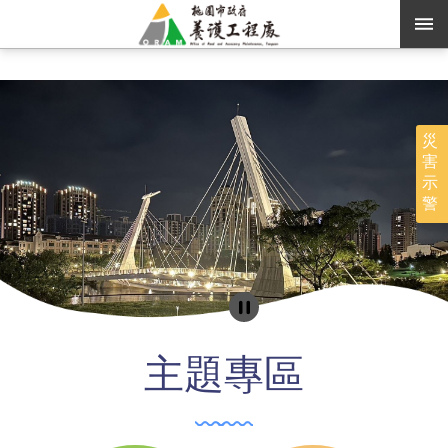
跳到主要內容區塊
:::
:::
進階搜尋
災
害
訊息公告
示
警
認識養工
機關通訊錄
業務資訊
便民服務
主題專區
資訊公開
路燈