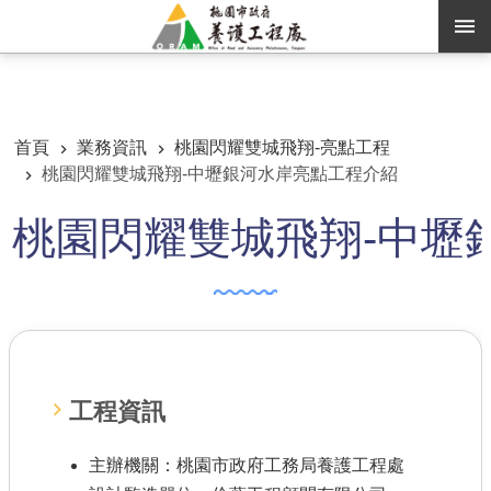
跳到主要內容區塊
:::
:::
進階搜尋
首頁
業務資訊
桃園閃耀雙城飛翔-亮點工程
桃園閃耀雙城飛翔-中壢銀河水岸亮點工程介紹
訊息公告
桃園閃耀雙城飛翔-中壢
認識養工
機關通訊錄
業務資訊
便民服務
工程資訊
資訊公開
主辦機關：桃園市政府工務局養護工程處
路燈