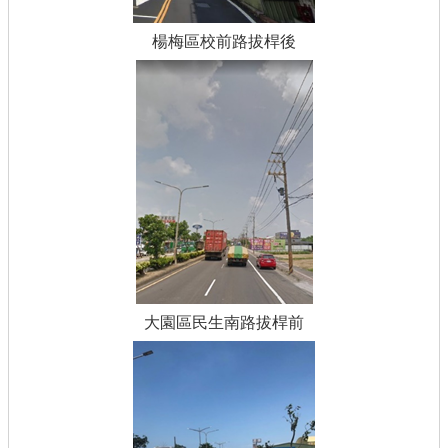
楊梅區校前路拔桿後
大園區民生南路拔桿前