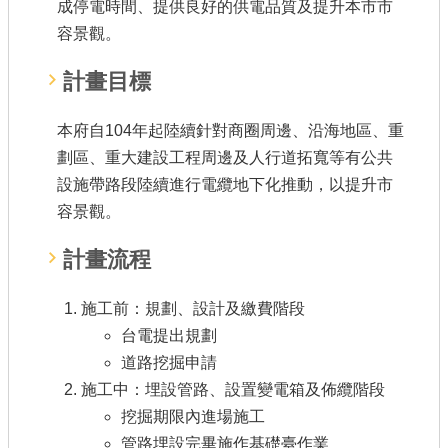
成停電時間、提供良好的供電品質及提升本市市
公共工程
容景觀。
回首頁
計畫目標
網站導覽
本府自104年起陸續針對商圈周邊、沿海地區、重
市政信箱
劃區、重大建設工程周邊及人行道拓寬等有公共
設施帶路段陸續進行電纜地下化推動，以提升市
常見問答
容景觀。
桃園市政府
計畫流程
隱私權政策
施工前：規劃、設計及繳費階段
網站安全政策
台電提出規劃
道路挖掘申請
政府網站資料開放宣告
施工中：埋設管路、設置變電箱及佈纜階段
挖掘期限內進場施工
管路埋設完畢施作基礎臺作業