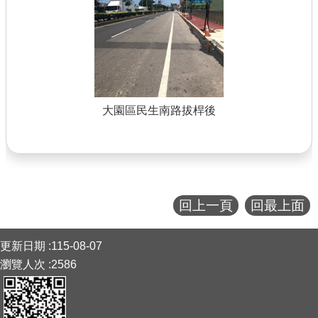
大園區民生南路拔桿後
回上一頁
回最上面
:::
更新日期
115-08-07
瀏覽人次
2586