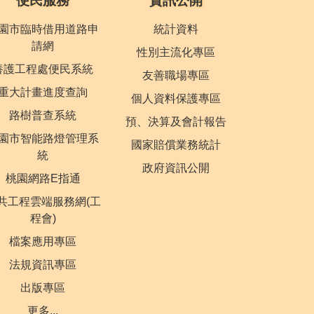
便民服務
資訊公開
園市臨時借用道路申
統計資料
請網
性別主流化專區
養護工程處便民系統
友善職場專區
重大計畫進度查詢
個人資料保護專區
路樹普查系統
預、決算及會計報告
園市智能路燈管理系
國家賠償業務統計
統
政府資訊公開
桃園網路E指通
共工程雲端服務網(工
程會)
檔案應用專區
法規資訊專區
出版專區
更多...