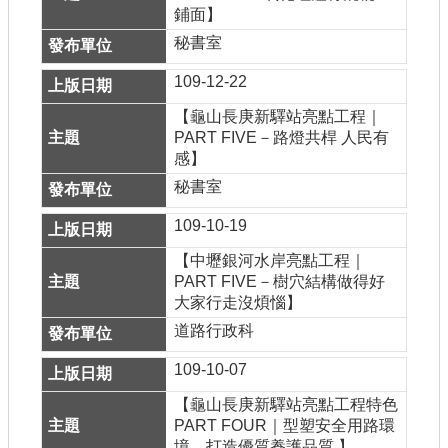
鋪面】
公共工程
秘書室
回首頁
109-12-22
網站導覽
【龜山長庚新驛站亮點工程｜
PART FIVE－路燈共桿 人民有
市政信箱
感】
秘書室
常見問答
109-10-19
桃園市政府
【中壢銀河水岸亮點工程｜
PART FIVE－樹穴結構做得好
隱私權政策
大家行走沒煩惱】
網站安全政策
道路行政科
政府網站資料開放宣告
109-10-07
【龜山長庚新驛站亮點工程特色
PART FOUR｜型塑安全用路環
境，打造優質養護品質 】