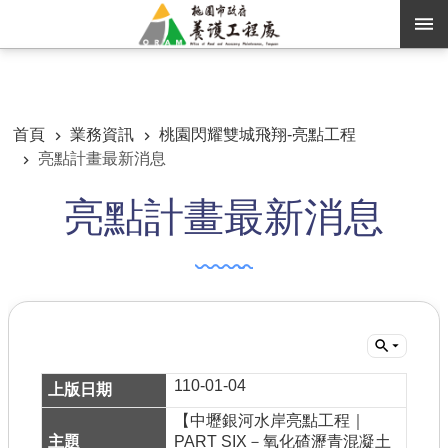
跳到主要內容區塊
:::
:::
進階搜尋
首頁
業務資訊
桃園閃耀雙城飛翔-亮點工程
亮點計畫最新消息
訊息公告
亮點計畫最新消息
認識養工
機關通訊錄
業務資訊
便民服務
資訊公開
110-01-04
【中壢銀河水岸亮點工程｜
路燈
PART SIX－氧化碴瀝青混凝土