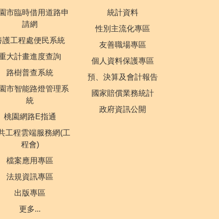
園市臨時借用道路申
統計資料
請網
性別主流化專區
養護工程處便民系統
友善職場專區
重大計畫進度查詢
個人資料保護專區
路樹普查系統
預、決算及會計報告
園市智能路燈管理系
國家賠償業務統計
統
政府資訊公開
桃園網路E指通
共工程雲端服務網(工
程會)
檔案應用專區
法規資訊專區
出版專區
更多...