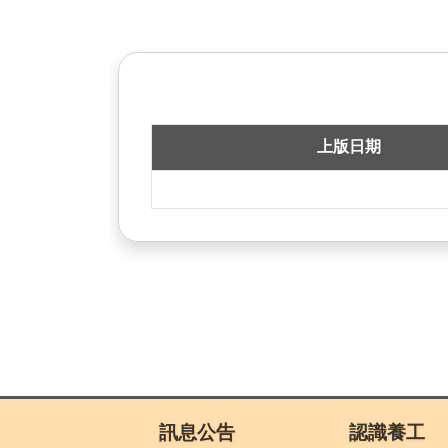
上版日期
:::
訊息公告
認識養工