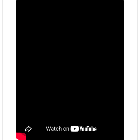
公共工程
回首頁
網站導覽
市政信箱
常見問答
桃園市政府
隱私權政策
網站安全政策
政府網站資料開放宣告