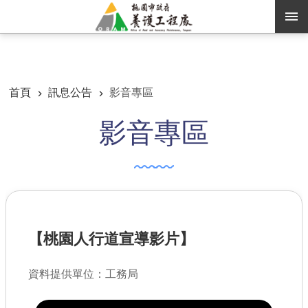
跳到主要內容區塊
:::
:::
進階搜尋
首頁
訊息公告
影音專區
影音專區
訊息公告
認識養工
機關通訊錄
業務資訊
【桃園人行道宣導影片】
便民服務
資訊公開
資料提供單位：工務局
路燈