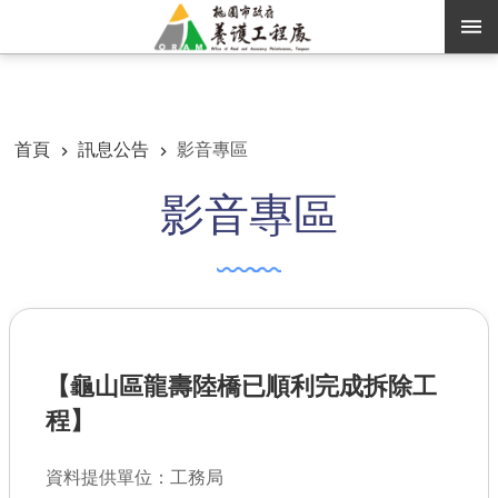
跳到主要內容區塊
:::
:::
進階搜尋
首頁
訊息公告
影音專區
影音專區
訊息公告
認識養工
機關通訊錄
業務資訊
【龜山區龍壽陸橋已順利完成拆除工
便民服務
程】
資訊公開
資料提供單位：工務局
路燈