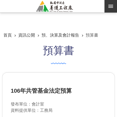
跳到主要內容區塊
:::
:::
進階搜尋
首頁
資訊公開
預、決算及會計報告
預算書
預算書
訊息公告
認識養工
機關通訊錄
業務資訊
106年共管基金法定預算
便民服務
資訊公開
發布單位：會計室
資料提供單位：工務局
路燈