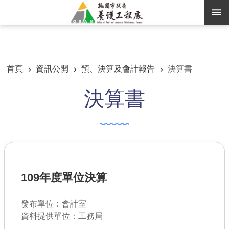
跳到主要內容區塊
:::
:::
進階搜尋
首頁
資訊公開
預、決算及會計報告
決算書
決算書
訊息公告
認識養工
機關通訊錄
業務資訊
109年度單位決算
便民服務
資訊公開
發布單位：會計室
資料提供單位：工務局
路燈