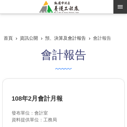
跳到主要內容區塊
:::
:::
進階搜尋
首頁
資訊公開
預、決算及會計報告
會計報告
會計報告
訊息公告
認識養工
機關通訊錄
業務資訊
108年2月會計月報
便民服務
資訊公開
發布單位：會計室
資料提供單位：工務局
路燈