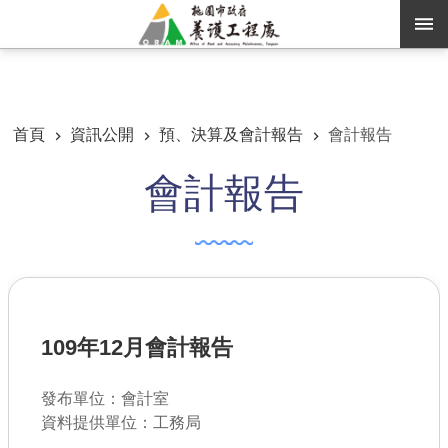
跳到主要內容區塊
:::
:::
進階搜尋
首頁
資訊公開
預、決算及會計報告
會計報告
會計報告
訊息公告
認識養工
機關通訊錄
業務資訊
109年12月會計報告
便民服務
資訊公開
發布單位：會計室
資料提供單位：工務局
路燈