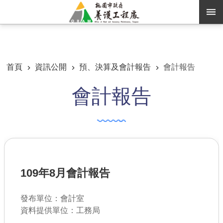
跳到主要內容區塊
:::
:::
進階搜尋
首頁
資訊公開
預、決算及會計報告
會計報告
會計報告
訊息公告
認識養工
機關通訊錄
業務資訊
109年8月會計報告
便民服務
資訊公開
發布單位：會計室
資料提供單位：工務局
路燈