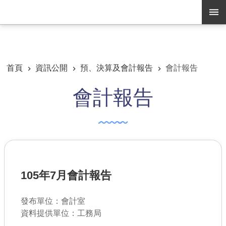
跳到主要內容區塊
:::
:::
進階搜尋
首頁
資訊公開
預、決算及會計報告
會計報告
會計報告
訊息公告
認識養工
機關通訊錄
業務資訊
105年7月會計報告
便民服務
資訊公開
發布單位：會計室
資料提供單位：工務局
路燈