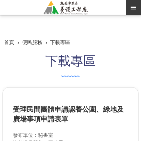
跳到主要內容區塊
:::
:::
進階搜尋
首頁
便民服務
下載專區
下載專區
訊息公告
認識養工
機關通訊錄
業務資訊
受理民間團體申請認養公園、綠地及
便民服務
廣場事項申請表單
資訊公開
發布單位：秘書室
路燈