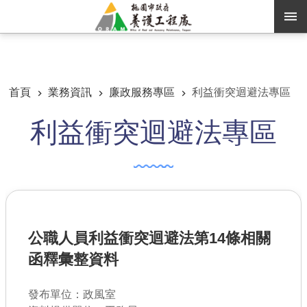
跳到主要內容區塊
:::
:::
進階搜尋
首頁
業務資訊
廉政服務專區
利益衝突迴避法專區
利益衝突迴避法專區
訊息公告
認識養工
機關通訊錄
業務資訊
公職人員利益衝突迴避法第14條相關
便民服務
函釋彙整資料
資訊公開
發布單位：政風室
路燈