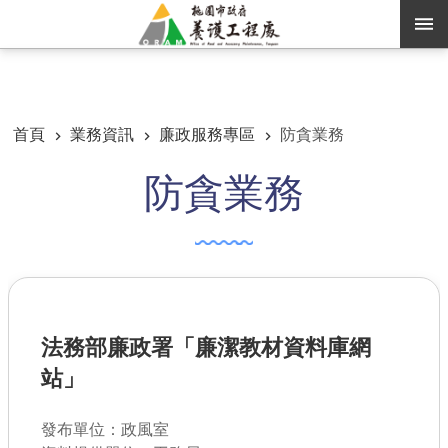
跳到主要內容區塊
:::
:::
進階搜尋
首頁
業務資訊
廉政服務專區
防貪業務
防貪業務
訊息公告
認識養工
機關通訊錄
業務資訊
法務部廉政署「廉潔教材資料庫網
便民服務
站」
資訊公開
發布單位：政風室
路燈