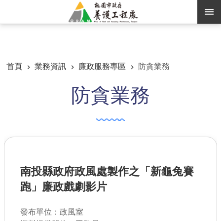
跳到主要內容區塊
:::
:::
進階搜尋
首頁
業務資訊
廉政服務專區
防貪業務
防貪業務
訊息公告
認識養工
機關通訊錄
業務資訊
南投縣政府政風處製作之「新龜兔賽
便民服務
跑」廉政戲劇影片
資訊公開
發布單位：政風室
路燈