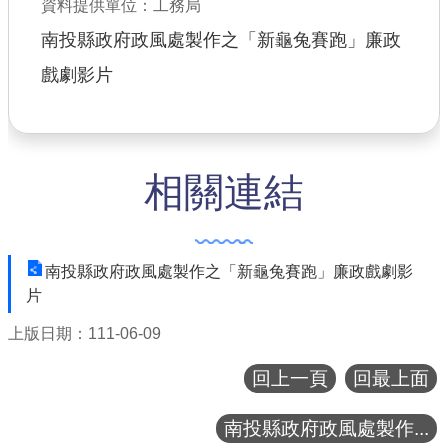
資料提供單位：工務局
公共工程
南投縣政府政風處製作之「新龜兔賽跑」廉政
戲劇影片
回首頁
網站導覽
市政信箱
相關連結
常見問答
桃園市政府
南投縣政府政風處製作之「新龜兔賽跑」廉政戲劇影
隱私權政策
片
網站安全政策
上版日期：111-06-09
政府網站資料開放宣告
回上一頁
回最上面
南投縣政府政風處製作...