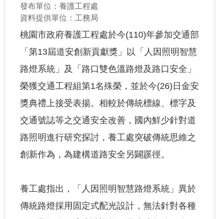
發布單位：養護工程處
公共工程
資料提供單位：工務局
桃園市政府養護工程處於今(110)年參加交通部
回首頁
「第13屆道安創新貢獻獎」以「人因照明智慧
網站導覽
路燈系統」及「路口雙色溫路燈及路口安全」
市政信箱
榮獲交通工程組第1名殊榮，並於今(26)日金安
常見問答
獎典禮上接受表揚。相較於傳統標線、標字及
桃園市政府
交通號誌等之交通安全改善，國內鮮少針對道
路照明進行研究探討，養工處突破傳統思維之
隱私權政策
創新作為，為建構道路安全另闢蹊徑。
網站安全政策
政府網站資料開放宣告
養工處指出，「人因照明智慧路燈系統」異於
傳統路燈採用固定式配光設計，無法針對各種