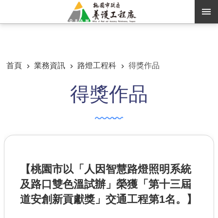
跳到主要內容區塊
:::
:::
進階搜尋
首頁
業務資訊
路燈工程科
得獎作品
得獎作品
訊息公告
認識養工
機關通訊錄
業務資訊
【桃園市以「人因智慧路燈照明系統
便民服務
及路口雙色溫試辦」榮獲「第十三屆
資訊公開
道安創新貢獻獎」交通工程第1名。】
路燈