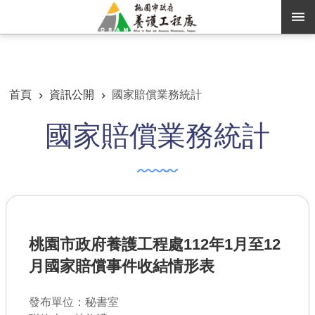
跳到主要內容區塊
:::
:::
進階搜尋
首頁
資訊公開
國家賠償業務統計
國家賠償業務統計
訊息公告
認識養工
機關通訊錄
業務資訊
桃園市政府養護工程處112年1月至12
便民服務
月國家賠償事件收結情形表
資訊公開
發布單位：秘書室
路燈