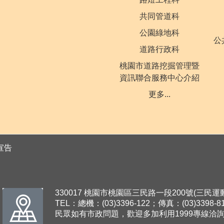
共同管道科
公園綠地科
公
道路行政科
桃園市道路挖掘管理暨
資訊聯合服務中心介紹
更多...
宣告
330017 桃園市桃園區三民路一段200號(三民
TEL：總機：(03)3396-122；傳真：(03)3398-8
民眾如有市政問題，歡迎多加利用1999專線洽