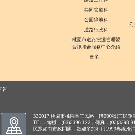
共同管道科
公園綠地科
公
道路行政科
桃園市道路挖掘管理暨
資訊聯合服務中心介紹
更多...
宣告
330017 桃園市桃園區三民路一段200號(三民
TEL：總機：(03)3396-122；傳真：(03)3398-8
民眾如有市政問題，歡迎多加利用1999專線洽