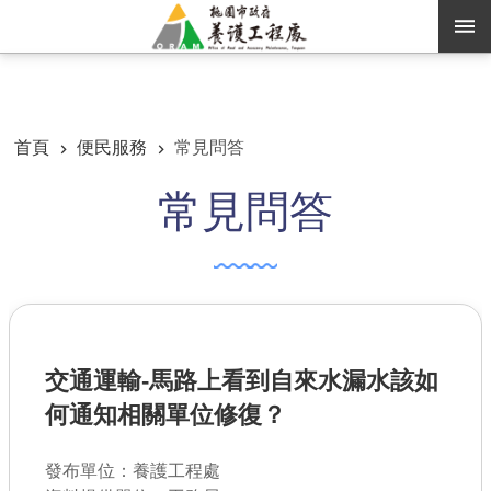
跳到主要內容區塊
:::
:::
進階搜尋
首頁
便民服務
常見問答
常見問答
訊息公告
認識養工
機關通訊錄
業務資訊
交通運輸-馬路上看到自來水漏水該如
便民服務
何通知相關單位修復？
資訊公開
發布單位：養護工程處
路燈