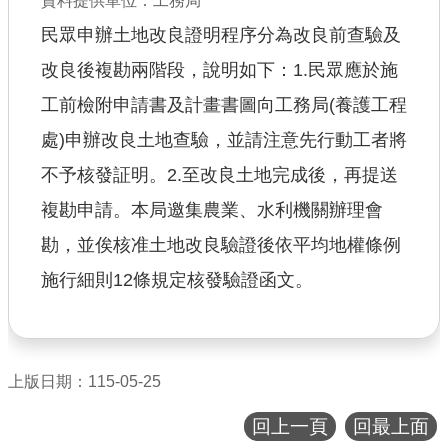
資料提供單位：工務局
公共工程
民眾申辦土地改良證明程序分為改良前查驗及
改良後複勘兩階段，說明如下：1.民眾應於施
回首頁
工前檢附申請書及計畫書圖向工務局(養護工程
網站導覽
處)申辦改良土地查驗，並請注意先行動工者將
市政信箱
不予核發証明。2.至改良土地完成後，再提送
常見問答
複勘申請。本局邀集農業、水利機關辦理會
桃園市政府
勘，並俟核准土地改良驗證後依平均地權條例
施行細則12條規定核發驗證函文。
隱私權政策
網站安全政策
政府網站資料開放宣告
上版日期：115-05-25
回上一頁
回最上面