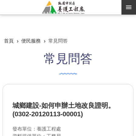
跳到主要內容區塊
:::
:::
進階搜尋
首頁
便民服務
常見問答
常見問答
訊息公告
認識養工
機關通訊錄
業務資訊
城鄉建設-如何申辦土地改良證明。
便民服務
(0302-20120113-00001)
資訊公開
發布單位：養護工程處
路燈