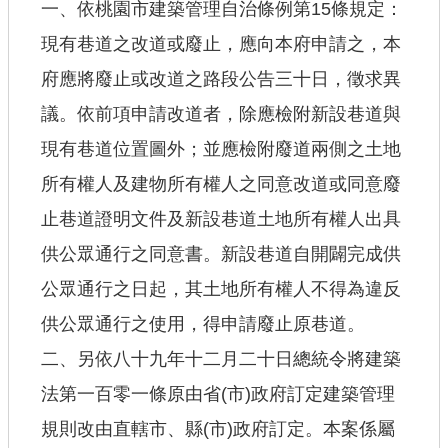
一、依桃園市建築管理自治條例第15條規定：
公共工程
現有巷道之改道或廢止，應向本府申請之，本
回首頁
府應將廢止或改道之路段公告三十日，徵求異
議。依前項申請改道者，除應檢附新設巷道與
網站導覽
現有巷道位置圖外；並應檢附廢道兩側之土地
市政信箱
所有權人及建物所有權人之同意改道或同意廢
常見問答
止巷道證明文件及新設巷道土地所有權人出具
桃園市政府
供公眾通行之同意書。新設巷道自開闢完成供
隱私權政策
公眾通行之日起，其土地所有權人不得為違反
供公眾通行之使用，得申請廢止原巷道。
網站安全政策
二、另依八十九年十二月二十日總統令將建築
政府網站資料開放宣告
法第一百零一條原由省(市)政府訂定建築管理
規則改由直轄市、縣(市)政府訂定。本案係屬