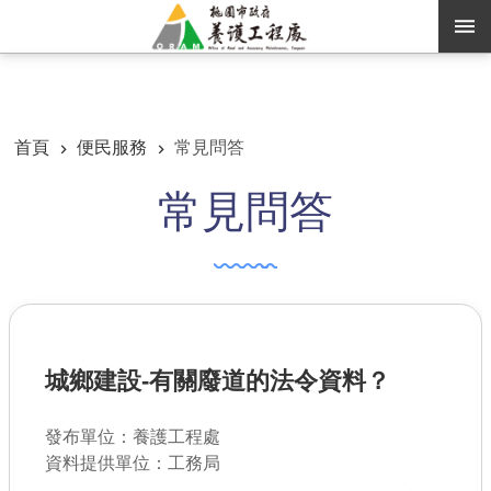
跳到主要內容區塊
:::
:::
進階搜尋
首頁
便民服務
常見問答
常見問答
訊息公告
認識養工
機關通訊錄
業務資訊
城鄉建設-有關廢道的法令資料？
便民服務
資訊公開
發布單位：養護工程處
資料提供單位：工務局
路燈