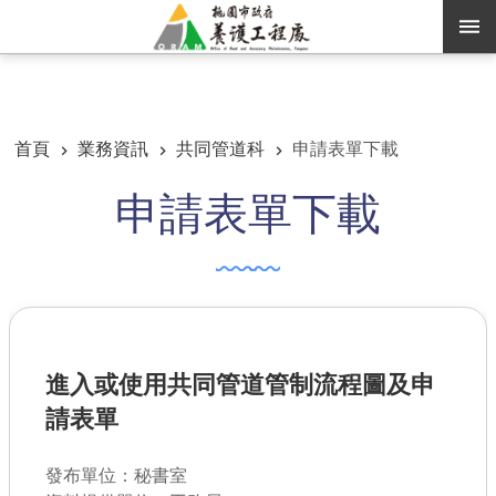
跳到主要內容區塊
:::
:::
進階搜尋
首頁
業務資訊
共同管道科
申請表單下載
申請表單下載
訊息公告
認識養工
機關通訊錄
業務資訊
進入或使用共同管道管制流程圖及申
便民服務
請表單
資訊公開
發布單位：秘書室
路燈