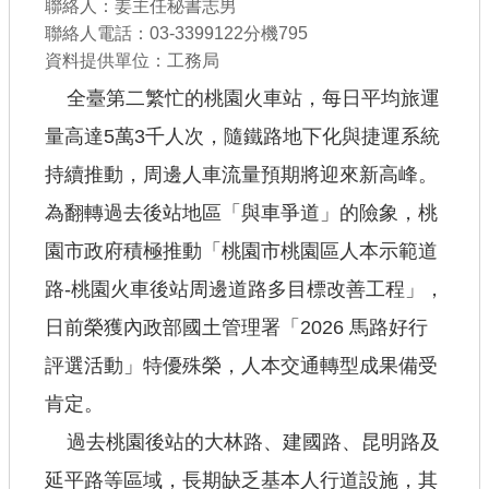
聯絡人：姜主任秘書志男
公共工程
聯絡人電話：03-3399122分機795
資料提供單位：工務局
回首頁
全臺第二繁忙的桃園火車站，每日平均旅運
網站導覽
量高達5萬3千人次，隨鐵路地下化與捷運系統
市政信箱
持續推動，周邊人車流量預期將迎來新高峰。
為翻轉過去後站地區「與車爭道」的險象，桃
常見問答
園市政府積極推動「桃園市桃園區人本示範道
桃園市政府
路-桃園火車後站周邊道路多目標改善工程」，
隱私權政策
日前榮獲內政部國土管理署「2026 馬路好行
網站安全政策
評選活動」特優殊榮，人本交通轉型成果備受
肯定。
政府網站資料開放宣告
過去桃園後站的大林路、建國路、昆明路及
延平路等區域，長期缺乏基本人行道設施，其