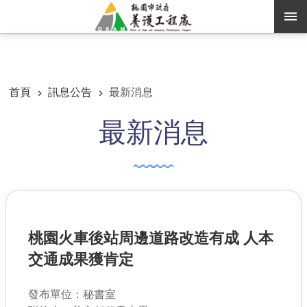
跳到主要內容區塊
:::
:::
進階搜尋
首頁
訊息公告
最新消息
最新消息
訊息公告
認識養工
機關通訊錄
業務資訊
桃園火車後站周邊道路改造有成 人本
便民服務
交通成果獲肯定
資訊公開
發布單位：秘書室
路燈