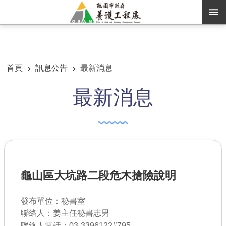
跳到主要內容區塊
:::
:::
進階搜尋
首頁
訊息公告
最新消息
最新消息
訊息公告
認識養工
機關通訊錄
業務資訊
龜山區大坑路二段危木搶險說明
便民服務
資訊公開
發布單位：秘書室
聯絡人：姜主任秘書志男
路燈
聯絡人電話：03-3396122#795