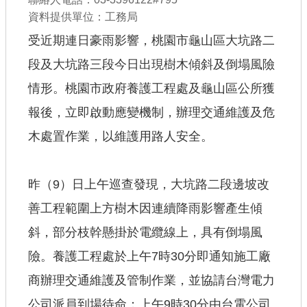
資料提供單位：工務局
公共工程
受近期連日豪雨影響，桃園市龜山區大坑路二
回首頁
段及大坑路三段今日出現樹木傾斜及倒塌風險
網站導覽
情形。桃園市政府養護工程處及龜山區公所獲
市政信箱
報後，立即啟動應變機制，辦理交通維護及危
木處置作業，以維護用路人安全。
常見問答
桃園市政府
昨（9）日上午巡查發現，大坑路二段邊坡改
隱私權政策
善工程範圍上方樹木因連續降雨影響產生傾
網站安全政策
斜，部分枝幹懸掛於電纜線上，具有倒塌風
政府網站資料開放宣告
險。養護工程處於上午7時30分即通知施工廠
商辦理交通維護及管制作業，並協請台灣電力
公司派員到場待命；上午9時30分由台電公司