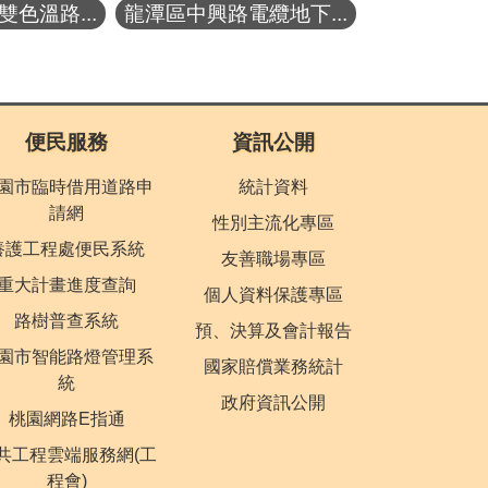
色溫路...
龍潭區中興路電纜地下...
便民服務
資訊公開
園市臨時借用道路申
統計資料
請網
性別主流化專區
養護工程處便民系統
友善職場專區
重大計畫進度查詢
個人資料保護專區
路樹普查系統
預、決算及會計報告
園市智能路燈管理系
國家賠償業務統計
統
政府資訊公開
桃園網路E指通
共工程雲端服務網(工
程會)