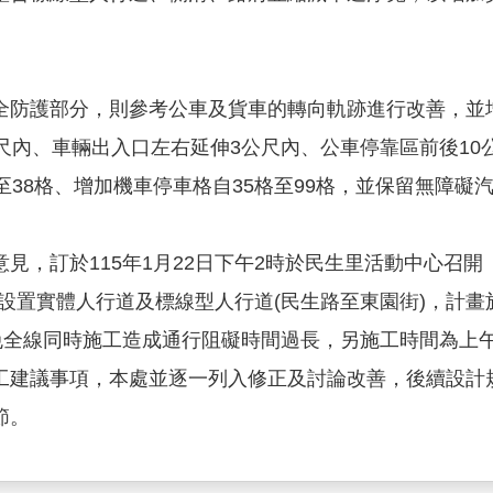
全防護部分，則參考公車及貨車的轉向軌跡進行改善，並
尺內、車輛出入口左右延伸3公尺內、公車停靠區前後10
至38格、增加機車停車格自35格至99格，並保留無障礙
見，訂於115年1月22日下午2時於民生里活動中心召開
設置實體人行道及標線型人行道(民生路至東園街)，計畫施
免全線同時施工造成通行阻礙時間過長，另施工時間為上午
工建議事項，本處並逐一列入修正及討論改善，後續設計
節。