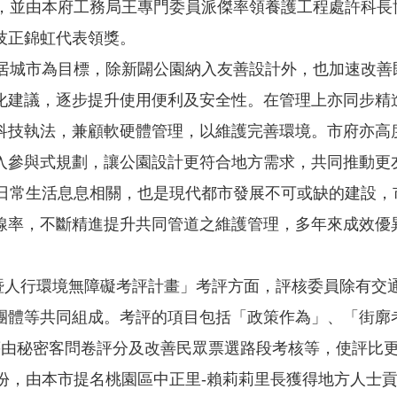
並由本府工務局王專門委員派傑率領養護工程處許科長
技正錦虹代表領獎。
城市為目標，除新闢公園納入友善設計外，也加速改善
化建議，逐步提升使用便利及安全性。在管理上亦同步精
科技執法，兼顧軟硬體管理，以維護完善環境。市府亦高
入參與式規劃，讓公園設計更符合地方需求，共同推動更
常生活息息相關，也是現代都市發展不可或缺的建設，
線率，不斷精進提升共同管道之維護管理，多年來成效優
暨人行環境無障礙考評計畫」考評方面，評核委員除有交
團體等共同組成。考評的項目包括「政策作為」、「街廓
藉由秘密客問卷評分及改善民眾票選路段考核等，使評比
，由本市提名桃園區中正里-賴莉莉里長獲得地方人士貢