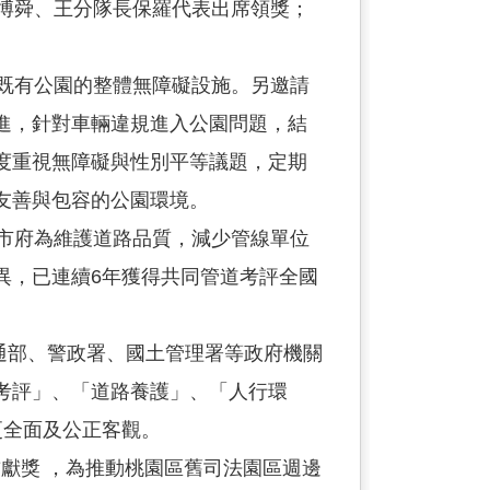
博舜、王分隊長保羅代表出席領獎；
既有公園的整體無障礙設施。另邀請
進，針對車輛違規進入公園問題，結
度重視無障礙與性別平等議題，定期
友善與包容的公園環境。
市府為維護道路品質，減少管線單位
異，已連續6年獲得共同管道考評全國
通部、警政署、國土管理署等政府機關
考評」、「道路養護」、「人行環
更全面及公正客觀。
獻獎 ，為推動桃園區舊司法園區週邊