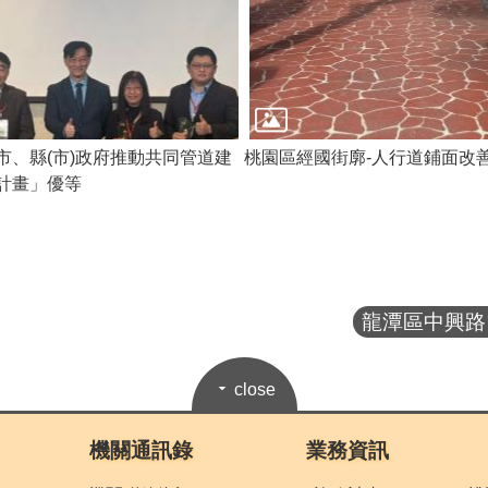
市、縣(市)政府推動共同管道建
桃園區經國街廓-人行道鋪面改
計畫」優等
龍潭區中興路電
close
機關通訊錄
業務資訊