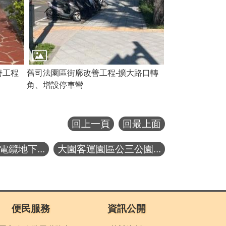
善工程
舊司法園區街廓改善工程-擴大路口轉
角、增設停車彎
回上一頁
回最上面
纜地下...
大園客運園區公三公園...
便民服務
資訊公開