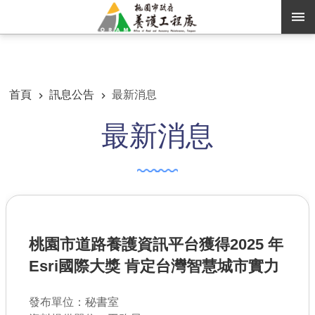
跳到主要內容區塊
:::
:::
進階搜尋
首頁
訊息公告
最新消息
最新消息
訊息公告
認識養工
機關通訊錄
業務資訊
桃園市道路養護資訊平台獲得2025 年
便民服務
Esri國際大獎 肯定台灣智慧城市實力
資訊公開
發布單位：秘書室
路燈