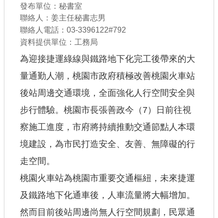
發布單位：秘書室
公共工程
聯絡人：姜主任秘書志男
聯絡人電話：03-3396122#792
回首頁
資料提供單位：工務局
網站導覽
為迎接捷運綠線與鐵路地下化完工後帶來的大
量通勤人潮，桃園市政府積極改善桃園火車站
市政信箱
後站周邊交通環境，全面強化人行空間安全與
常見問答
步行體驗。桃園市長張善政今（7）日前往視
桃園市政府
察施工進度，市府將持續推動交通節點人本環
隱私權政策
境建設，為市民打造安全、友善、無障礙的行
網站安全政策
走空間。
桃園火車站為桃園市重要交通樞紐，未來捷運
政府網站資料開放宣告
及鐵路地下化通車後，人車流量將大幅增加。
然而目前後站周邊尚無人行空間規劃，民眾通