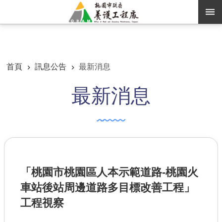
跳到主要內容區塊
:::
:::
進階搜尋
首頁
訊息公告
最新消息
最新消息
訊息公告
認識養工
機關通訊錄
業務資訊
「桃園市桃園區人本示範道路-桃園火
便民服務
車站後站周邊道路多目標改善工程」
資訊公開
工程視察
路燈