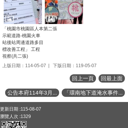
「桃園市桃園區人本
第二張
示範道路-桃園火車
站後站周邊道路多目
標改善工程」 工程
視察(共二張)
上版日期：114-05-07
下版日期：119-05-07
回上一頁
回最上面
公告本府114年3月...
「環南地下道淹水事件...
:::
更新日期
115-08-07
瀏覽人次
1329