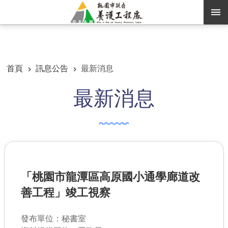
跳到主要內容區塊
:::
:::
進階搜尋
首頁
訊息公告
最新消息
最新消息
訊息公告
認識養工
機關通訊錄
業務資訊
「桃園市龍潭區高原國小通學廊道改
便民服務
善工程」竣工視察
資訊公開
發布單位：秘書室
路燈