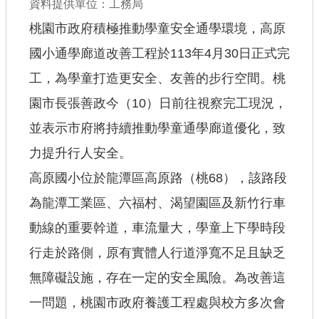
資料提供單位：工務局
公共工程
桃園市政府積極推動學童安全通學環境，高原
國小通學廊道改善工程於113年4月30日正式完
回首頁
工，為學童打造更安全、友善的步行空間。桃
網站導覽
園市長張善政今（10）日前往視察完工現況，
市政信箱
並表示市府將持續推動學童通學廊道優化，致
常見問答
力提升行人安全。
桃園市政府
高原國小位於龍潭區高原路（桃68），該路段
為龍潭工業區、六福村、渴望園區及新竹行車
隱私權政策
動線的重要幹道，車流量大，學童上下學時段
網站安全政策
行走於路側，原有實體人行道淨寬不足且缺乏
政府網站資料開放宣告
無障礙設施，存在一定的安全風險。為改善這
一問題，桃園市政府養護工程處與校方多次會