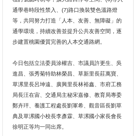
通學巷時段性禁入、(7)路口換裝雙色溫路燈
等，共同努力打造「人本、友善、無障礙」的
通學環境，持續改善並提升公共友善空間，逐
步建置桃園優質完善的人本交通路網。
今日包括立法委員涂權吉、市議員許更生、吳
進昌、張秀菊特助林榮昌、草新里長莊萬寶、
草漯里長呂坤遠、廣興里長林裕鑫、市府工務
局長汪在宙、交通局主秘宋嘉修、教育局專委
鄭卉玶、養護工程處長劉軍希、觀音區長劉草
典及草漯國小校長李彥霖、草漯國小家長會長
徐明正等均一同出席。