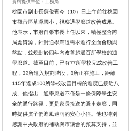
資料提供單位：工務局
公共工程
桃園市副市長蘇俊賓今（10）日上午前往桃園
市觀音區草漯國小，視察通學廊道改善成果。
回首頁
他表示，市府自張市長上任以來，積極整合跨
網站導覽
局處資源，針對通學廊道需求進行全面會勘與
市政信箱
盤點，並規劃於四年內改善超過百所學校的通
常見問答
學廊道。截至目前，已有77所學校完成改善工
桃園市政府
程，32所進入規劃階段，8所正在施工，距離
115年達成100所學校改善目標的進度已接近八
隱私權政策
成。他指出，通學廊道不僅是一條保障學生安
網站安全政策
全的通行路徑，更是家長接送的避車走廊，同
政府網站資料開放宣告
時提供孩子們遮風避雨的安心小徑。他也特別
感謝中央政府的補助與市議會的預算支持，並