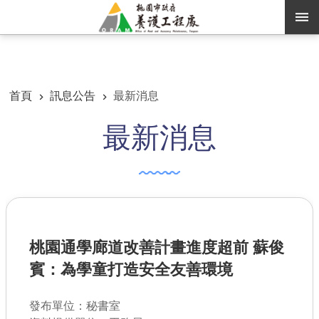
跳到主要內容區塊
:::
:::
進階搜尋
首頁
訊息公告
最新消息
最新消息
訊息公告
認識養工
機關通訊錄
業務資訊
桃園通學廊道改善計畫進度超前 蘇俊
便民服務
賓：為學童打造安全友善環境
資訊公開
發布單位：秘書室
路燈